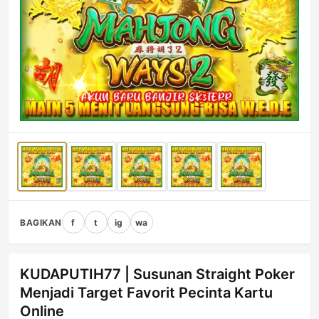
BAGIKAN
f
t
ig
wa
KUDAPUTIH77 | Susunan Straight Poker
Menjadi Target Favorit Pecinta Kartu
Online