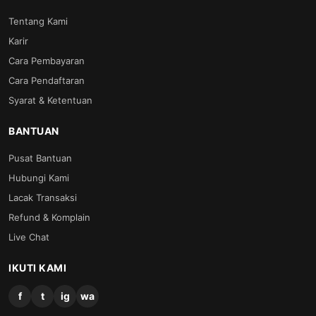
Tentang Kami
Karir
Cara Pembayaran
Cara Pendaftaran
Syarat & Ketentuan
BANTUAN
Pusat Bantuan
Hubungi Kami
Lacak Transaksi
Refund & Komplain
Live Chat
IKUTI KAMI
f
t
ig
wa