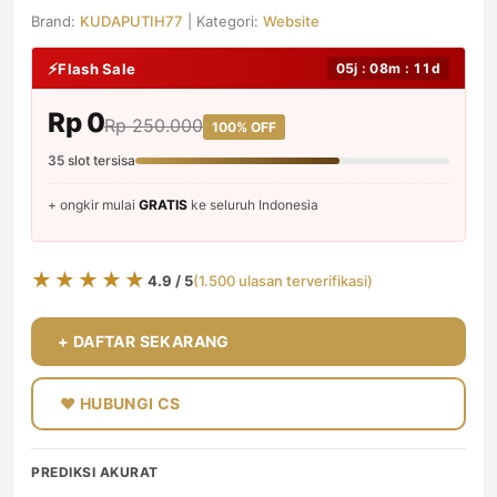
Brand:
KUDAPUTIH77
| Kategori:
Website
Flash Sale
05j : 08m : 11d
Rp 0
Rp 250.000
100% OFF
35 slot tersisa
+ ongkir mulai
GRATIS
ke seluruh Indonesia
4.9 / 5
(1.500 ulasan terverifikasi)
+ DAFTAR SEKARANG
♥ HUBUNGI CS
PREDIKSI AKURAT