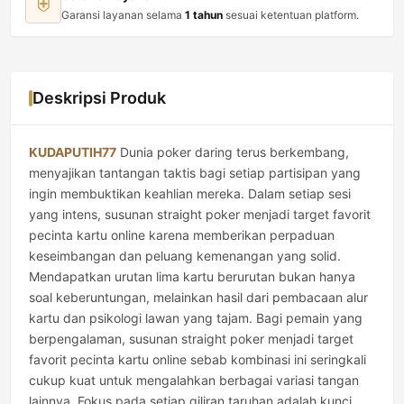
⛨
Garansi layanan selama
1 tahun
sesuai ketentuan platform.
Deskripsi Produk
KUDAPUTIH77
Dunia poker daring terus berkembang,
menyajikan tantangan taktis bagi setiap partisipan yang
ingin membuktikan keahlian mereka. Dalam setiap sesi
yang intens, susunan straight poker menjadi target favorit
pecinta kartu online karena memberikan perpaduan
keseimbangan dan peluang kemenangan yang solid.
Mendapatkan urutan lima kartu berurutan bukan hanya
soal keberuntungan, melainkan hasil dari pembacaan alur
kartu dan psikologi lawan yang tajam. Bagi pemain yang
berpengalaman, susunan straight poker menjadi target
favorit pecinta kartu online sebab kombinasi ini seringkali
cukup kuat untuk mengalahkan berbagai variasi tangan
lainnya. Fokus pada setiap giliran taruhan adalah kunci