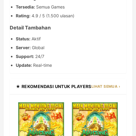
Tersedia:
Semua Games
Rating:
4.9 / 5 (1.500 ulasan)
Detail Tambahan
Status:
Aktif
Server:
Global
Support:
24/7
Update:
Real-time
★ REKOMENDASI UNTUK PLAYERS
LIHAT SEMUA ›